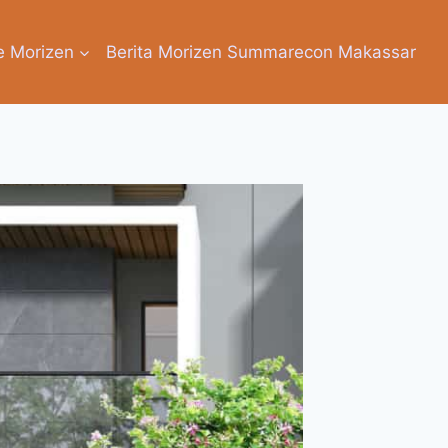
e Morizen
Berita Morizen Summarecon Makassar