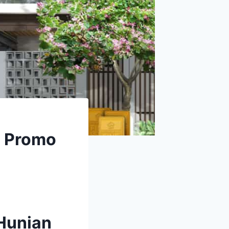
n Promo
Hunian