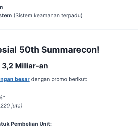
m
ystem
(Sistem keamanan terpadu)
sial 50th
Summarecon!
 3,2 Miliar-an
ngan besar
dengan promo berikut:
%
*
p220 juta)
ntuk Pembelian Unit: