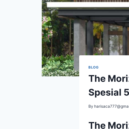
BLOG
The Mori
Spesial
By
harisaca777@gmai
The Mor