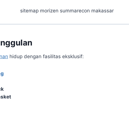
Unggulan
nan
hidup dengan fasilitas eksklusif:
ng
ck
asket