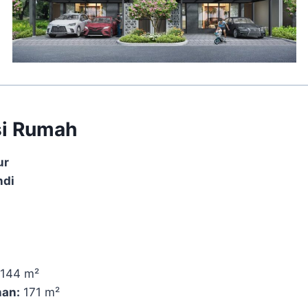
si Rumah
ur
ndi
144 m²
an:
171 m²