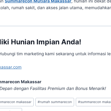
san
Summarecon Mutiara Makassar
, hunian ini dekat 
kolah, rumah sakit, dan akses jalan utama, memudahkan
liki Hunian Impian Anda!
ubungi tim marketing kami sekarang untuk informasi leb
assar.com
mmarecon Makassar
 Depan dengan Fasilitas Premium dan Bonus Menarik!
mmarecon makassar
#
rumah summarecon
#
summarecon maka