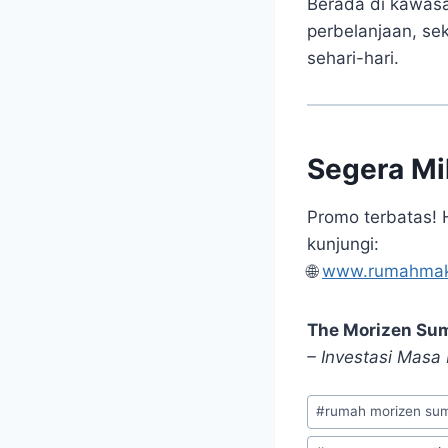
Berada di kawa
perbelanjaan, se
sehari-hari.
Segera Mi
Promo terbatas! H
kunjungi:
🌐
www.rumahmak
The Morizen Su
– Investasi Masa
Post
#
rumah morizen su
Tags: