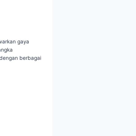
warkan gaya
angka
dengan berbagai