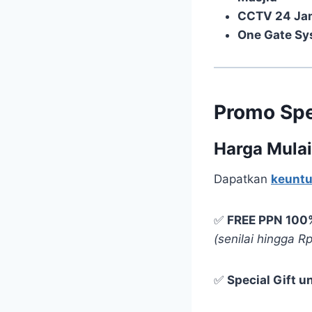
CCTV 24 Ja
One Gate S
Promo
Spe
Harga Mulai
Dapatkan
keuntu
✅
FREE PPN 100
(senilai hingga R
✅
Special Gift u