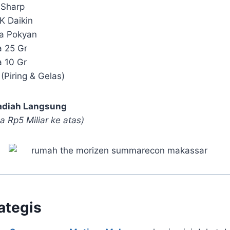
 Sharp
K Daikin
da Pokyan
a 25 Gr
a 10 Gr
 (Piring & Gelas)
adiah Langsung
a Rp5 Miliar ke atas)
ategis