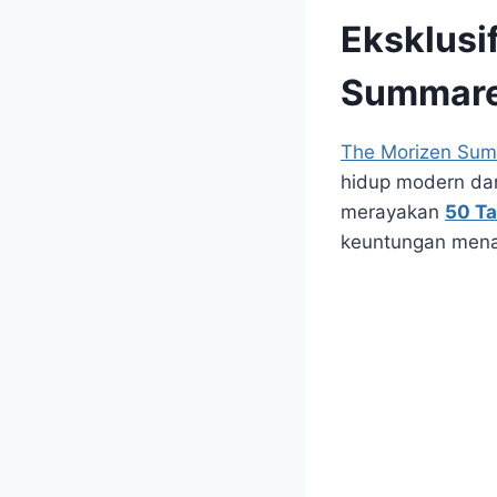
Eksklusi
Summar
The Morizen Su
hidup modern dan
merayakan
50 T
keuntungan menar