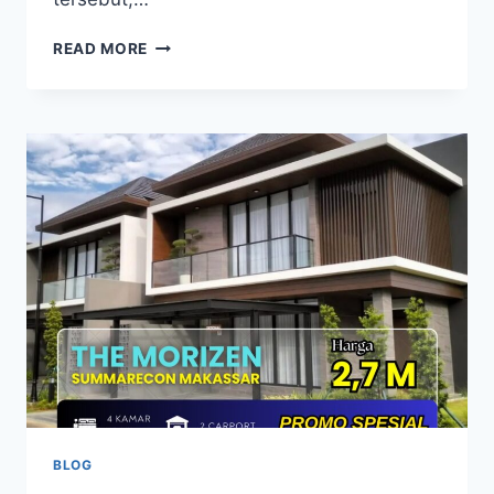
HUNIAN
READ MORE
MEWAH
BERGAYA
JEPANG
NIKMATI
PROMO
MENARIK
DI
THE
MORIZEN
SUMMARECON
MAKASSAR
BLOG