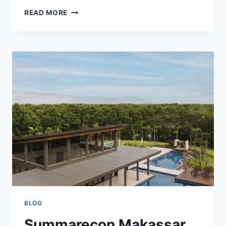
THE
READ MORE
MORIZEN
HUNIAN
PREMIUM
PROMO
FREE
PPN
&
POTONGAN
5%
BLOG
Summarecon Makassar