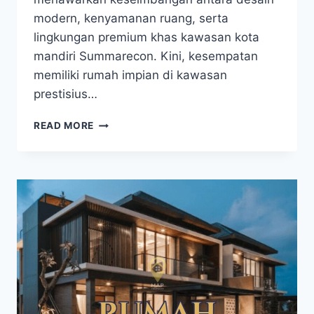
modern, kenyamanan ruang, serta
lingkungan premium khas kawasan kota
mandiri Summarecon. Kini, kesempatan
memiliki rumah impian di kawasan
prestisius…
PROMO
READ MORE
SUMMARECON
MAKASSAR
THE
MORIZEN,
HUNIAN
PREMIUM
DENGAN
HARGA
SPESIAL