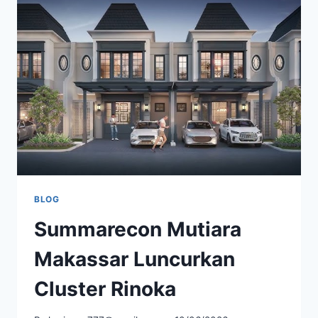
MAKASSAR,
CASHBACK
HINGGA
RP70
JUTA
DAN
CICILAN
MULAI
RP8
JUTAAN
BLOG
Summarecon Mutiara
Makassar Luncurkan
Cluster Rinoka