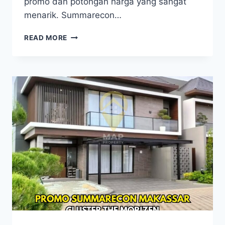
promo dan potongan harga yang sangat
menarik. Summarecon…
SUMMARECON
READ MORE
MAKASSAR
BELI
RUMAH,
DAPAT
KOTA
&
PROMO
BESAR
SUMMARECON